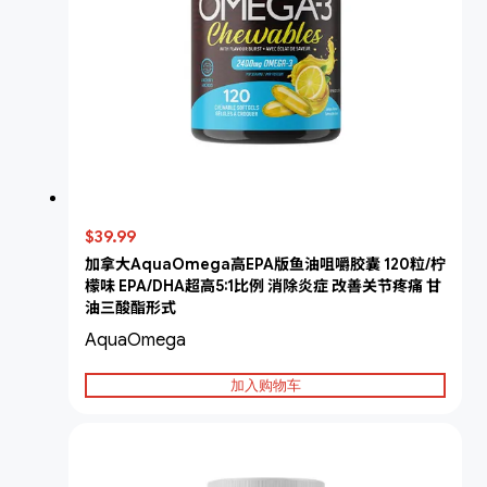
$39.99
加拿大AquaOmega高EPA版鱼油咀嚼胶囊 120粒/柠
檬味 EPA/DHA超高5:1比例 消除炎症 改善关节疼痛 甘
油三酸酯形式
AquaOmega
加入购物车