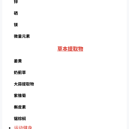
锌
硒
镁
微量元素
草本提取物
姜黄
奶蓟草
大蒜提取物
紫锥菊
槲皮素
锯棕榈
运动健身