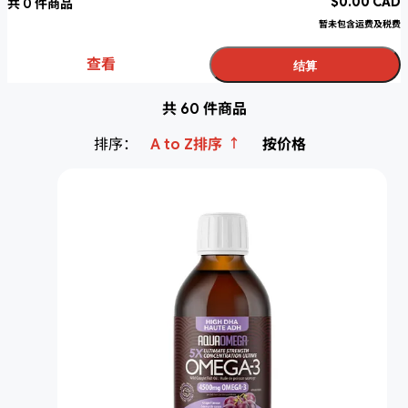
$
0.00
CAD
共
0
件商品
暂未包含运费及税费
查看
结算
共 60 件商品
↑
排序：
A to Z排序
按价格