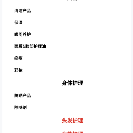
清洁产品
保湿
眼周养护
面膜&脸部护理油
痤疮
彩妆
身体护理
防晒产品
除味剂
头发护理