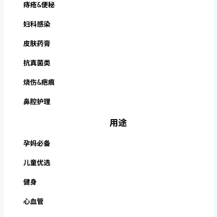
痔疮&便秘
妇科感染
皮肤药膏
抗真菌类
烧伤&疤痕
鼻腔护理
用途
孕妈必备
儿童优选
健身
心血管