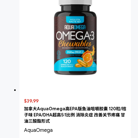
$39.99
加拿大AquaOmega高EPA版鱼油咀嚼胶囊 120粒/桔
子味 EPA/DHA超高5:1比例 消除炎症 改善关节疼痛 甘
油三酸酯形式
AquaOmega