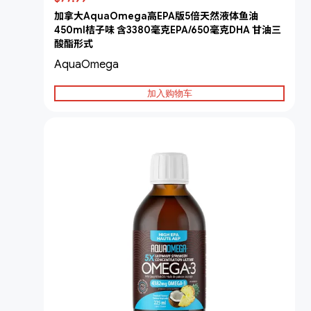
加拿大AquaOmega高EPA版5倍天然液体鱼油
450ml桔子味 含3380毫克EPA/650毫克DHA 甘油三
酸酯形式
AquaOmega
加入购物车