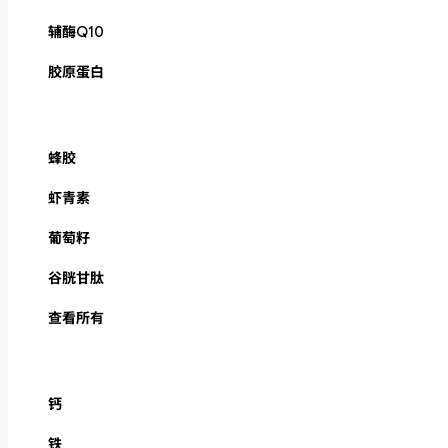
辅酶Q10
胶原蛋白
蜂胶
虾青素
葡萄籽
谷胱甘肽
查看所有
钙
铁