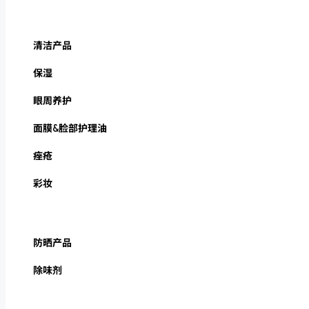
清洁产品
保湿
眼周养护
面膜&脸部护理油
痤疮
彩妆
防晒产品
除味剂