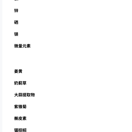
锌
硒
镁
微量元素
姜黄
奶蓟草
大蒜提取物
紫锥菊
槲皮素
锯棕榈