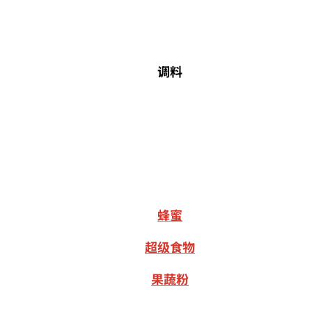
调料
蜂蜜
超级食物
果蔬粉