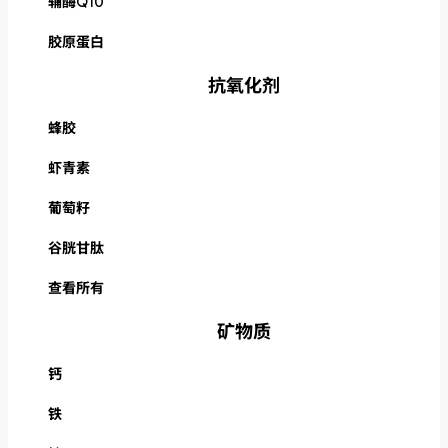
辅酶Q10
胶原蛋白
抗氧化剂
蜂胶
虾青素
葡萄籽
谷胱甘肽
查看所有
矿物质
钙
铁