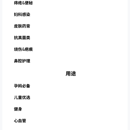
痔疮&便秘
妇科感染
皮肤药膏
抗真菌类
烧伤&疤痕
鼻腔护理
用途
孕妈必备
儿童优选
健身
心血管