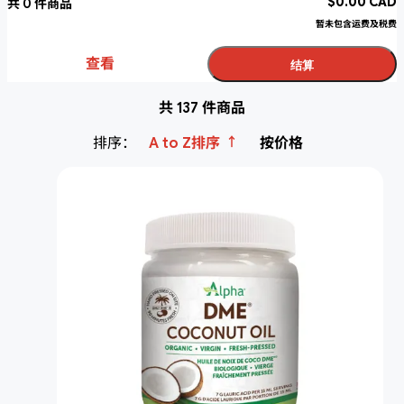
$
0.00
CAD
共
0
件商品
暂未包含运费及税费
查看
结算
共 137 件商品
↑
排序：
A to Z排序
按价格