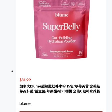
$31.99
加拿大blume超级肚肚补水粉 15包/草莓芙蓉 含凝结
芽孢杆菌/益生菌/苹果醋/针叶樱桃 全能0糖补水养肠
blume