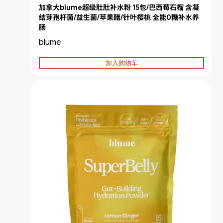
加拿大blume超级肚肚补水粉 15包/巴西莓石榴 含凝
结芽孢杆菌/益生菌/苹果醋/针叶樱桃 全能0糖补水养
肠
blume
加入购物车