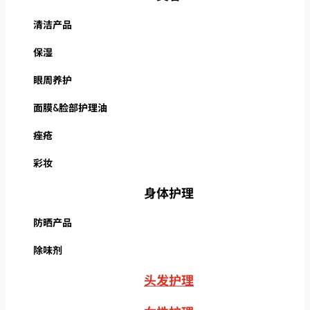
清洁产品
保湿
眼周养护
面膜&脸部护理油
痤疮
彩妆
身体护理
防晒产品
除味剂
头发护理