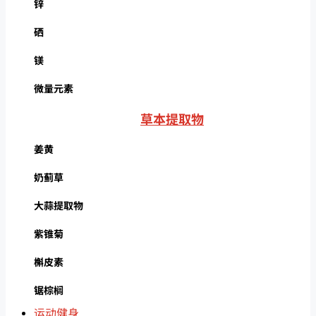
锌
硒
镁
微量元素
草本提取物
姜黄
奶蓟草
大蒜提取物
紫锥菊
槲皮素
锯棕榈
运动健身