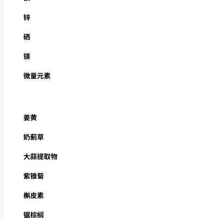
锌
硒
镁
微量元素
姜黄
奶蓟草
大蒜提取物
紫锥菊
槲皮素
锯棕榈