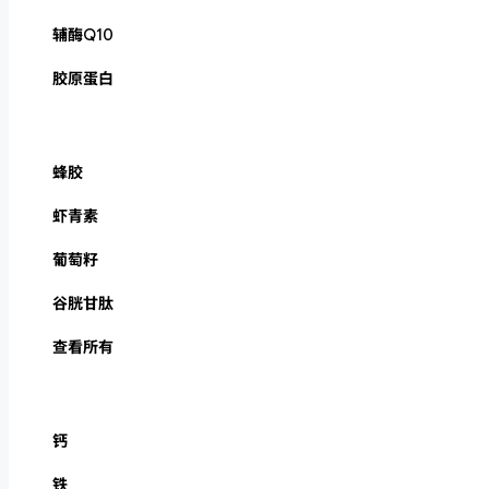
辅酶Q10
胶原蛋白
蜂胶
虾青素
葡萄籽
谷胱甘肽
查看所有
钙
铁