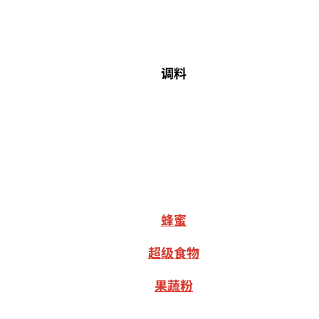
调料
蜂蜜
超级食物
果蔬粉