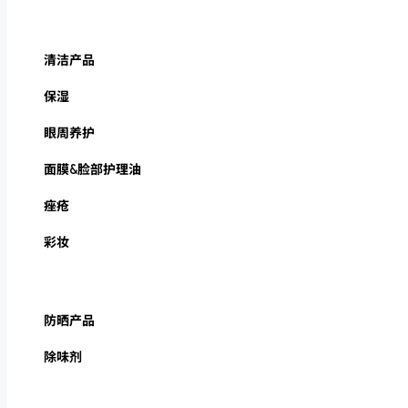
清洁产品
保湿
眼周养护
面膜&脸部护理油
痤疮
彩妆
防晒产品
除味剂