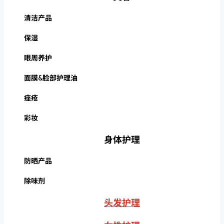
清洁产品
保湿
眼周养护
面膜&脸部护理油
痤疮
彩妆
身体护理
防晒产品
除味剂
头发护理