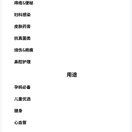
痔疮&便秘
妇科感染
皮肤药膏
抗真菌类
烧伤&疤痕
鼻腔护理
用途
孕妈必备
儿童优选
健身
心血管