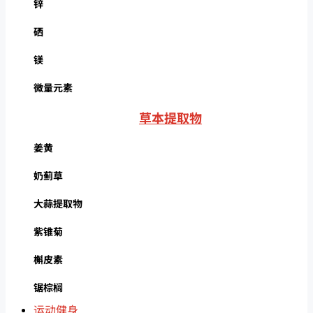
锌
硒
镁
微量元素
草本提取物
姜黄
奶蓟草
大蒜提取物
紫锥菊
槲皮素
锯棕榈
运动健身