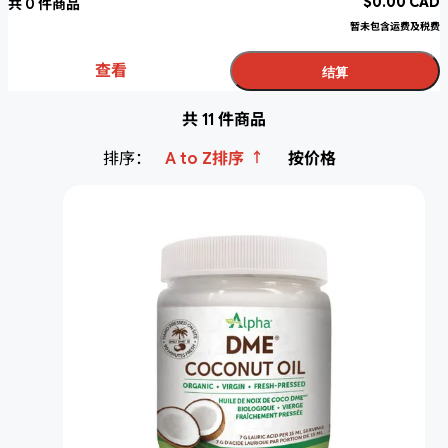
$
0.00
CAD
共
0
件商品
暂未包含运费及税费
查看
结算
共 11 件商品
↑
排序：
A to Z排序
按价格