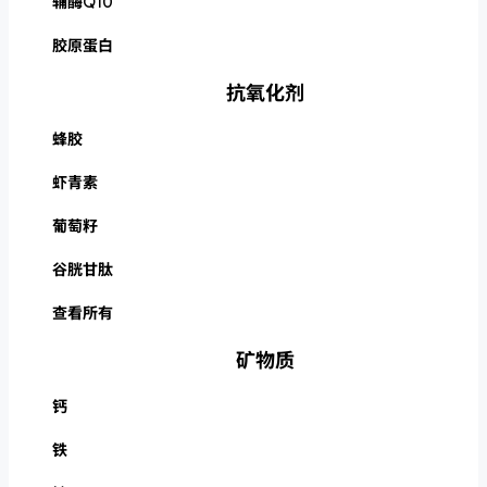
辅酶Q10
胶原蛋白
抗氧化剂
蜂胶
虾青素
葡萄籽
谷胱甘肽
查看所有
矿物质
钙
铁