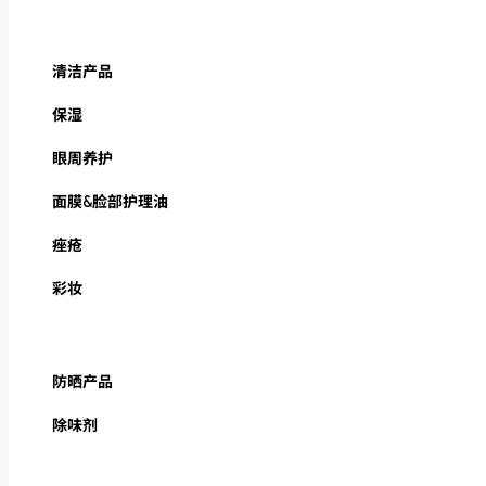
清洁产品
保湿
眼周养护
面膜&脸部护理油
痤疮
彩妆
防晒产品
除味剂