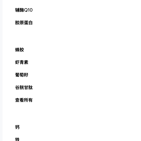
辅酶Q10
胶原蛋白
蜂胶
虾青素
葡萄籽
谷胱甘肽
查看所有
钙
铁