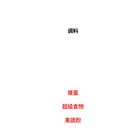
调料
蜂蜜
超级食物
果蔬粉