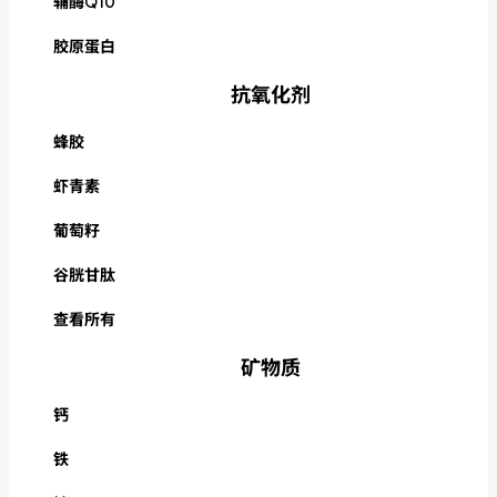
辅酶Q10
胶原蛋白
抗氧化剂
蜂胶
虾青素
葡萄籽
谷胱甘肽
查看所有
矿物质
钙
铁