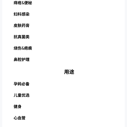
痔疮&便秘
妇科感染
皮肤药膏
抗真菌类
烧伤&疤痕
鼻腔护理
用途
孕妈必备
儿童优选
健身
心血管