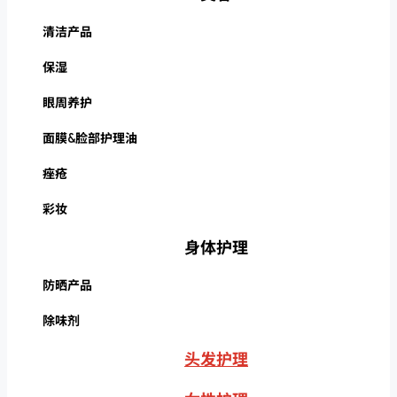
清洁产品
保湿
眼周养护
面膜&脸部护理油
痤疮
彩妆
身体护理
防晒产品
除味剂
头发护理