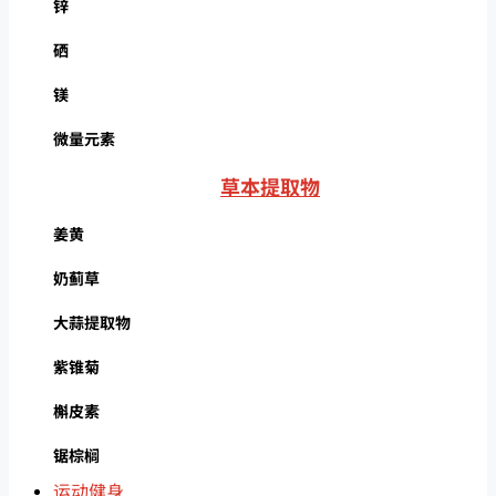
锌
硒
镁
微量元素
草本提取物
姜黄
奶蓟草
大蒜提取物
紫锥菊
槲皮素
锯棕榈
运动健身