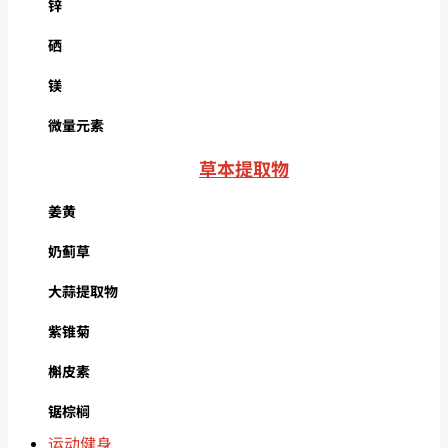
锌
硒
镁
微量元素
草本提取物
姜黄
奶蓟草
大蒜提取物
紫锥菊
槲皮素
锯棕榈
运动健身