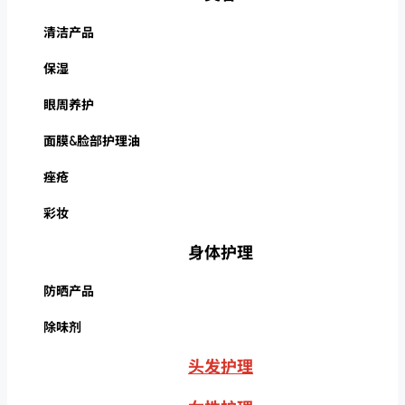
清洁产品
保湿
眼周养护
面膜&脸部护理油
痤疮
彩妆
身体护理
防晒产品
除味剂
头发护理