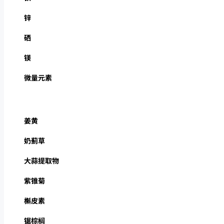
锌
硒
镁
微量元素
姜黄
奶蓟草
大蒜提取物
紫锥菊
槲皮素
锯棕榈