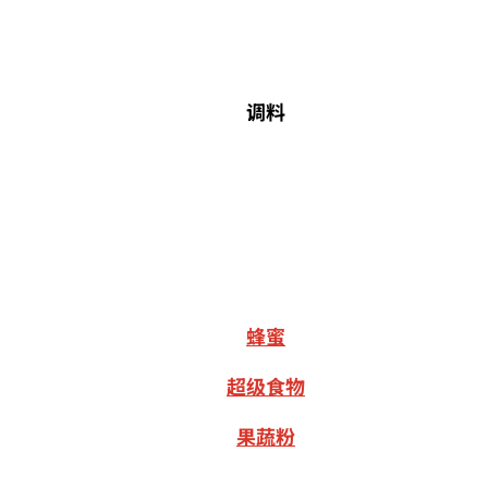
调料
蜂蜜
超级食物
果蔬粉