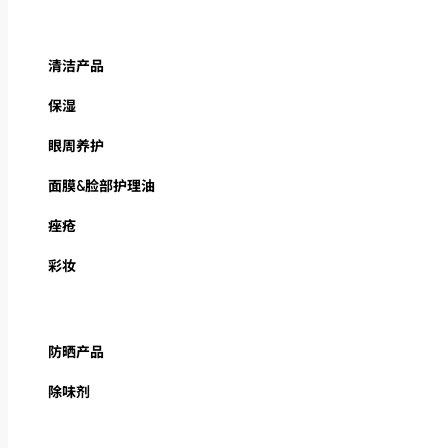
清洁产品
保湿
眼周养护
面膜&脸部护理油
痤疮
彩妆
防晒产品
除味剂