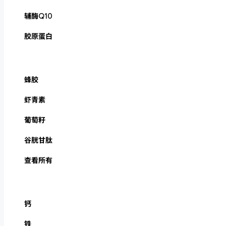
辅酶Q10
胶原蛋白
蜂胶
虾青素
葡萄籽
谷胱甘肽
查看所有
钙
铁