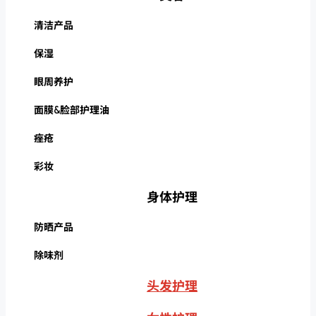
清洁产品
保湿
眼周养护
面膜&脸部护理油
痤疮
彩妆
身体护理
防晒产品
除味剂
头发护理