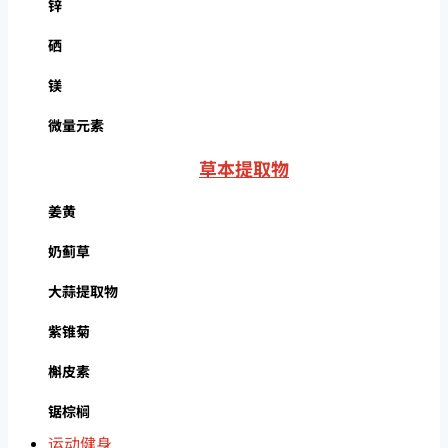
锌
硒
镁
微量元素
草本提取物
姜黄
奶蓟草
大蒜提取物
紫锥菊
槲皮素
锯棕榈
运动健身