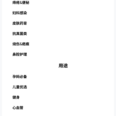
痔疮&便秘
妇科感染
皮肤药膏
抗真菌类
烧伤&疤痕
鼻腔护理
用途
孕妈必备
儿童优选
健身
心血管