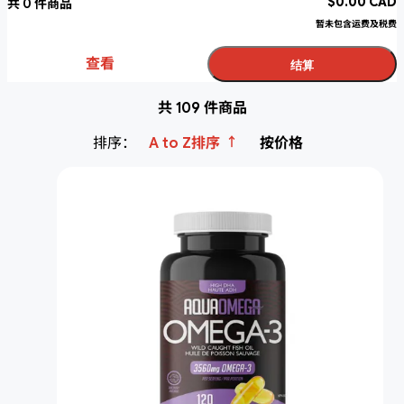
$
0.00
CAD
共
0
件商品
暂未包含运费及税费
查看
结算
共 109 件商品
↑
排序：
A to Z排序
按价格