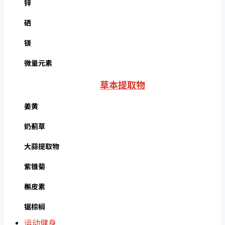
锌
硒
镁
微量元素
草本提取物
姜黄
奶蓟草
大蒜提取物
紫锥菊
槲皮素
锯棕榈
运动健身