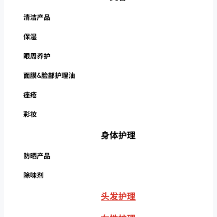
清洁产品
保湿
眼周养护
面膜&脸部护理油
痤疮
彩妆
身体护理
防晒产品
除味剂
头发护理