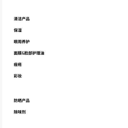
清洁产品
保湿
眼周养护
面膜&脸部护理油
痤疮
彩妆
防晒产品
除味剂