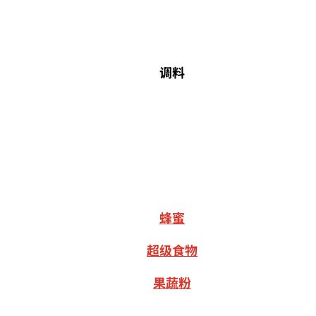
调料
蜂蜜
超级食物
果蔬粉