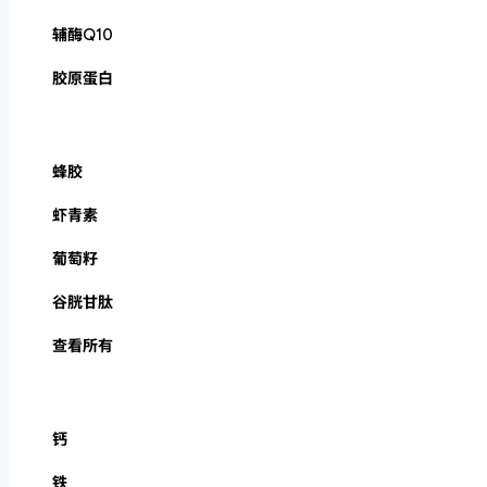
辅酶Q10
胶原蛋白
蜂胶
虾青素
葡萄籽
谷胱甘肽
查看所有
钙
铁