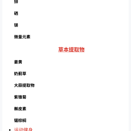
锌
硒
镁
微量元素
草本提取物
姜黄
奶蓟草
大蒜提取物
紫锥菊
槲皮素
锯棕榈
运动健身