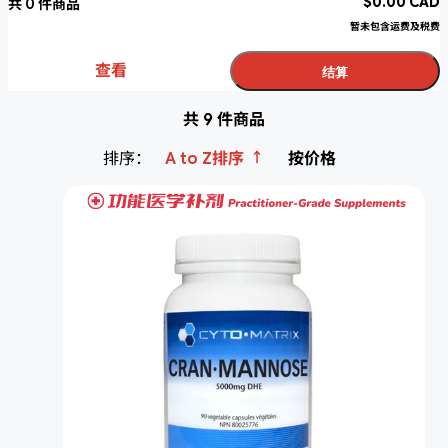
$
0.00
CAD
共
0
件商品
暂未包含运费及税费
查看
结算
共 9 件商品
↑
排序：
A to Z排序
按价格