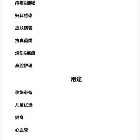
痔疮&便秘
妇科感染
皮肤药膏
抗真菌类
烧伤&疤痕
鼻腔护理
用途
孕妈必备
儿童优选
健身
心血管