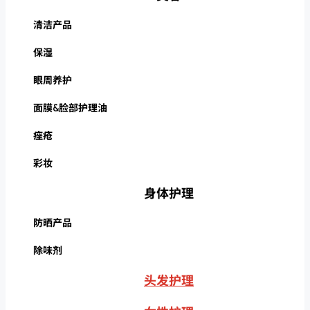
清洁产品
保湿
眼周养护
面膜&脸部护理油
痤疮
彩妆
身体护理
防晒产品
除味剂
头发护理