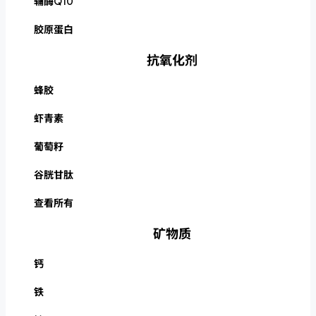
辅酶Q10
胶原蛋白
抗氧化剂
蜂胶
虾青素
葡萄籽
谷胱甘肽
查看所有
矿物质
钙
铁