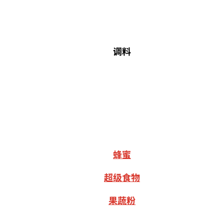
调料
蜂蜜
超级食物
果蔬粉