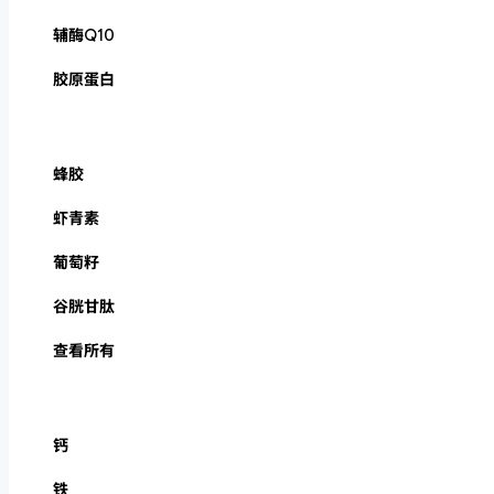
辅酶Q10
胶原蛋白
蜂胶
虾青素
葡萄籽
谷胱甘肽
查看所有
钙
铁