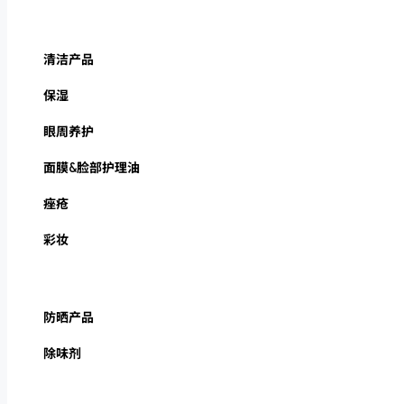
清洁产品
保湿
眼周养护
面膜&脸部护理油
痤疮
彩妆
防晒产品
除味剂