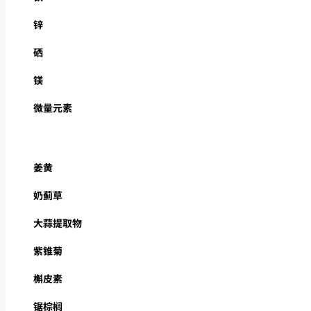
锌
硒
镁
微量元素
姜黄
奶蓟草
大蒜提取物
紫锥菊
槲皮素
锯棕榈