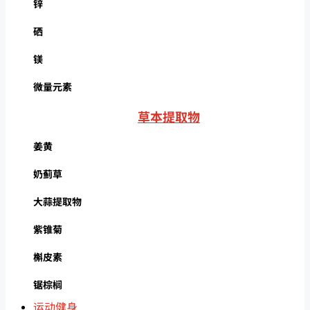
锌
硒
镁
微量元素
草本提取物
姜黄
奶蓟草
大蒜提取物
紫锥菊
槲皮素
锯棕榈
运动健身