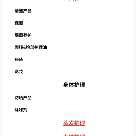
清洁产品
保湿
眼周养护
面膜&脸部护理油
痤疮
彩妆
身体护理
防晒产品
除味剂
头发护理