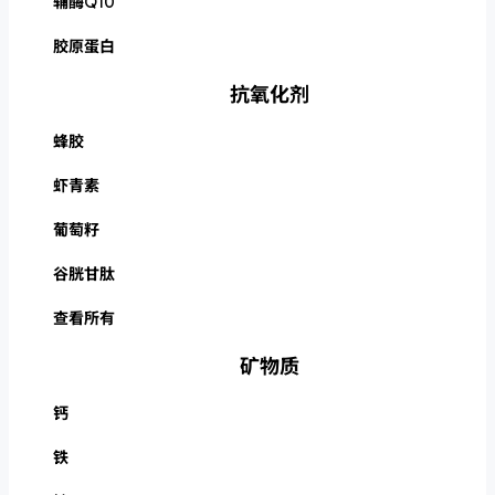
辅酶Q10
胶原蛋白
抗氧化剂
蜂胶
虾青素
葡萄籽
谷胱甘肽
查看所有
矿物质
钙
铁