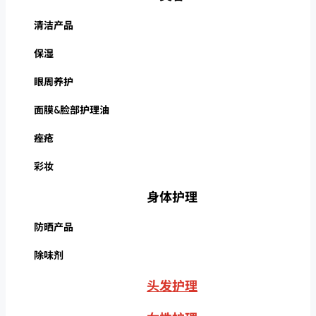
清洁产品
保湿
眼周养护
面膜&脸部护理油
痤疮
彩妆
身体护理
防晒产品
除味剂
头发护理