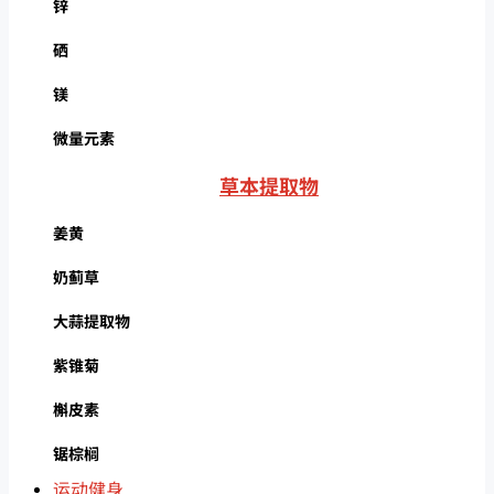
锌
硒
镁
微量元素
草本提取物
姜黄
奶蓟草
大蒜提取物
紫锥菊
槲皮素
锯棕榈
运动健身