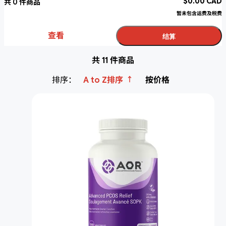
$
0.00
CAD
共
0
件商品
暂未包含运费及税费
查看
结算
共 11 件商品
↑
排序：
A to Z排序
按价格