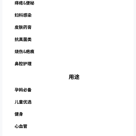
痔疮&便秘
妇科感染
皮肤药膏
抗真菌类
烧伤&疤痕
鼻腔护理
用途
孕妈必备
儿童优选
健身
心血管