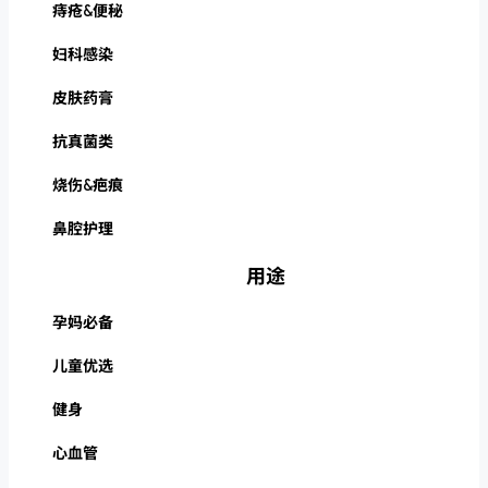
痔疮&便秘
妇科感染
皮肤药膏
抗真菌类
烧伤&疤痕
鼻腔护理
用途
孕妈必备
儿童优选
健身
心血管