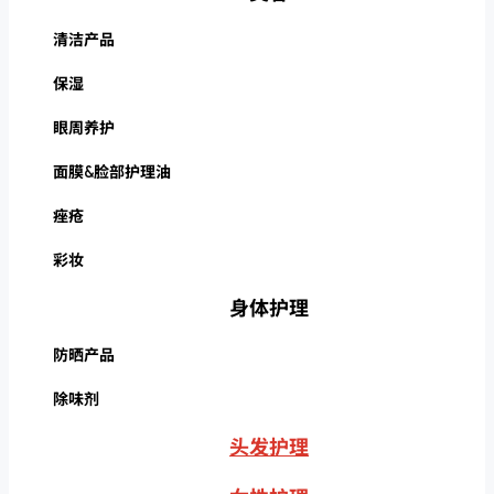
清洁产品
保湿
眼周养护
面膜&脸部护理油
痤疮
彩妆
身体护理
防晒产品
除味剂
头发护理