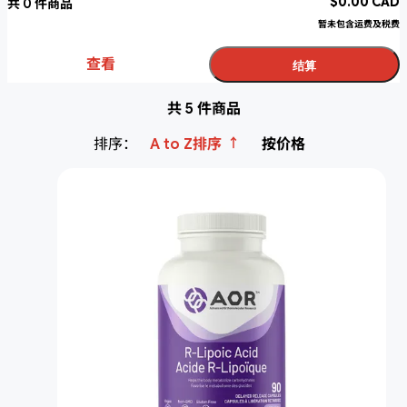
$
0.00
CAD
共
0
件商品
暂未包含运费及税费
查看
结算
共 5 件商品
↑
排序：
A to Z排序
按价格