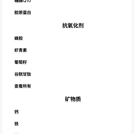
辅酶Q10
胶原蛋白
抗氧化剂
蜂胶
虾青素
葡萄籽
谷胱甘肽
查看所有
矿物质
钙
铁