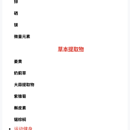
锌
硒
镁
微量元素
草本提取物
姜黄
奶蓟草
大蒜提取物
紫锥菊
槲皮素
锯棕榈
运动健身