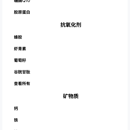
辅酶Q10
胶原蛋白
抗氧化剂
蜂胶
虾青素
葡萄籽
谷胱甘肽
查看所有
矿物质
钙
铁