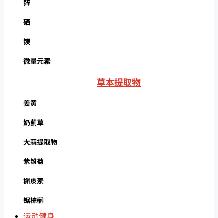
锌
硒
镁
微量元素
草本提取物
姜黄
奶蓟草
大蒜提取物
紫锥菊
槲皮素
锯棕榈
运动健身