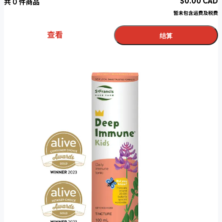
$
0.00
CAD
共
0
件商品
暂未包含运费及税费
查看
结算