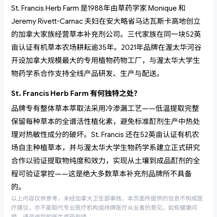
St. Francis Herb Farm 是1988年由草药学家 Monique 和
Jeremy Rivett-Carnac 夫妇在安大略省马达瓦斯卡高地创立
的加拿大家族经营草本补充剂公司。三代家族在同一块52英
亩认证有机草本农场耕耘逾35年。2021年品牌在渥太华河谷
开设加拿大规模最大的专用植物药物工厂，与渥太华大学生
物药学系合作支持全线产品研发、生产与配送。
St. Francis Herb Farm 有何独特之处？
品牌专有整体草本萃取法采用冷渗漏工艺——低温提取完整
保留每种草本的全谱活性植化素，避免标准酊剂生产中热处
理对热敏性成分的破坏。St. Francis 还在52英亩认证有机农
场自主种植草本，并与渥太华大学生物药学系建立正式研究
合作以验证提取物纯度和效力，实现从土壤到成品酊剂的全
程可验证掌控——这是绝大多数草本补充剂品牌所不具备
的。
以上内容仅供参考，未经加拿大卫生部审核。本页面所提供的信息不构成医
疗建议，亦不能取代专业医疗机构或持牌医疗从业者的意见。如有健康问
题，请咨询您的医生或药剂师。