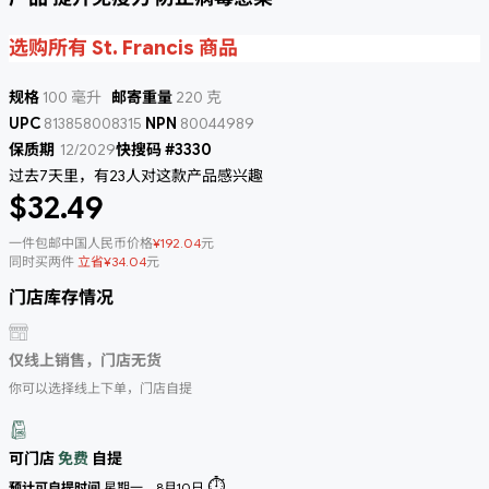
选购所有 St. Francis 商品
规格
100 毫升
邮寄重量
220 克
UPC
813858008315
NPN
80044989
保质期
12/2029
快搜码 #3330
过去7天里，有23人对这款产品感兴趣
$32.49
一件包邮中国人民币价格
¥192.04
元
同时买两件
立省¥34.04
元
门店库存情况
仅线上销售，门店无货
你可以选择线上下单，门店自提
可门店
免费
自提
⏱️
预计可自提时间
星期一，8月10日