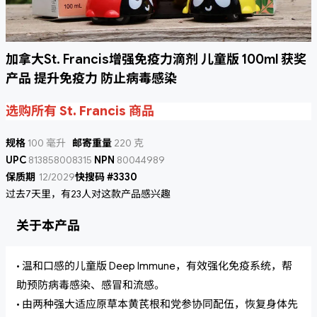
加拿大St. Francis增强免疫力滴剂 儿童版 100ml 获奖
产品 提升免疫力 防止病毒感染
选购所有 St. Francis 商品
规格
100 毫升
邮寄重量
220 克
UPC
813858008315
NPN
80044989
保质期
12/2029
快搜码 #3330
过去7天里，有23人对这款产品感兴趣
关于本产品
• 温和口感的儿童版 Deep Immune，有效强化免疫系统，帮
助预防病毒感染、感冒和流感。
• 由两种强大适应原草本黄芪根和党参协同配伍，恢复身体先