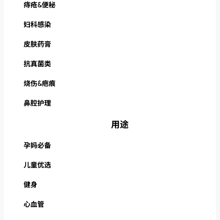
痔疮&便秘
妇科感染
皮肤药膏
抗真菌类
烧伤&疤痕
鼻腔护理
用途
孕妈必备
儿童优选
健身
心血管