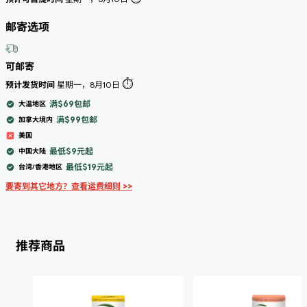
邮寄选项
可邮寄
⏱️
预计发货时间
星期一，8月10日
满$69包邮
大温地区
满$99包邮
加拿大境内
美国
最低$9元起
中国大陆
最低$19元起
台湾/香港地区
要寄到其它地方？查看运费细则 >>
推荐商品