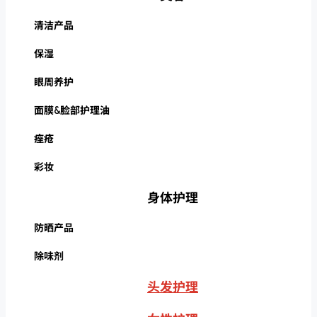
清洁产品
保湿
眼周养护
面膜&脸部护理油
痤疮
彩妆
身体护理
防晒产品
除味剂
头发护理