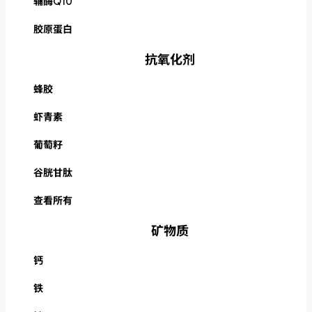
辅酶Q10
胶原蛋白
抗氧化剂
蜂胶
虾青素
葡萄籽
谷胱甘肽
查看所有
矿物质
钙
铁