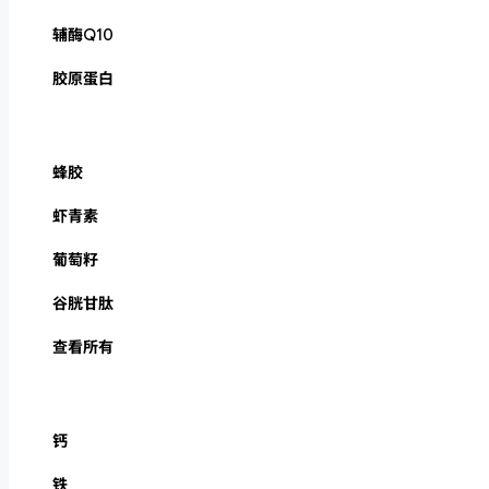
辅酶Q10
胶原蛋白
蜂胶
虾青素
葡萄籽
谷胱甘肽
查看所有
钙
铁