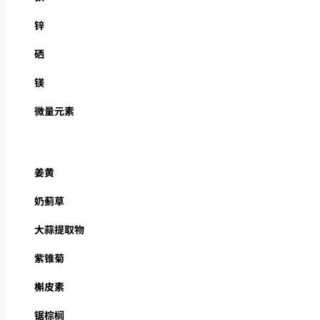
锌
硒
镁
微量元素
姜黄
奶蓟草
大蒜提取物
紫锥菊
槲皮素
锯棕榈