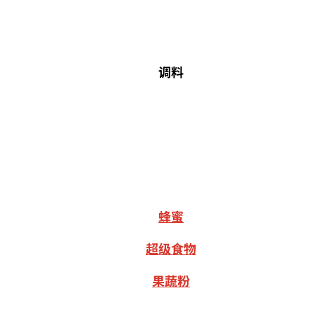
调料
蜂蜜
超级食物
果蔬粉