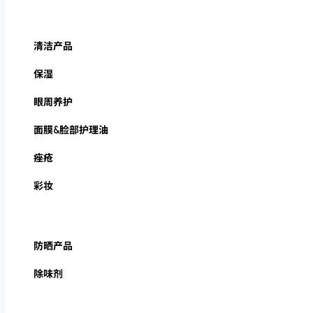
清洁产品
保湿
眼周养护
面膜&脸部护理油
痤疮
彩妆
防晒产品
除味剂