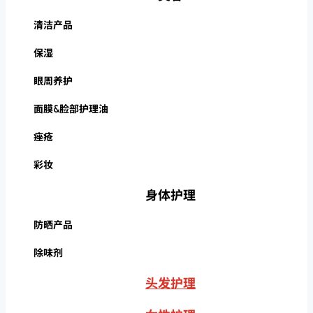
清洁产品
保湿
眼周养护
面膜&脸部护理油
痤疮
彩妆
身体护理
防晒产品
除味剂
头发护理