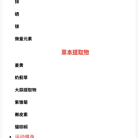
锌
硒
镁
微量元素
草本提取物
姜黄
奶蓟草
大蒜提取物
紫锥菊
槲皮素
锯棕榈
运动健身