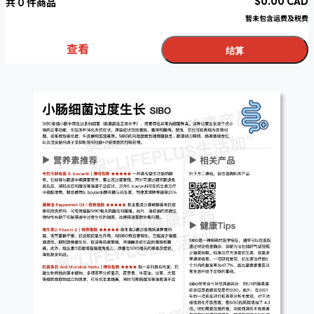
$
0.00
CAD
共
0
件商品
暂未包含运费及税费
查看
结算