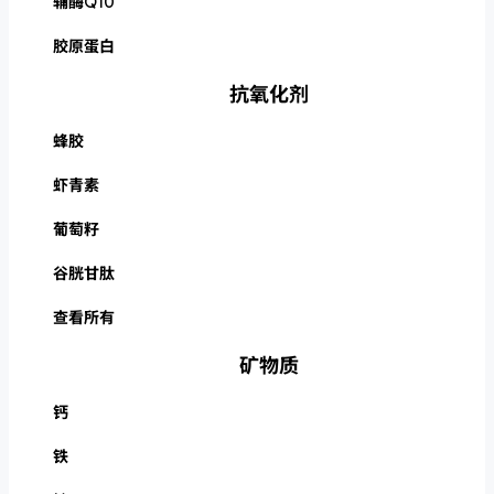
辅酶Q10
胶原蛋白
抗氧化剂
蜂胶
虾青素
葡萄籽
谷胱甘肽
查看所有
矿物质
钙
铁