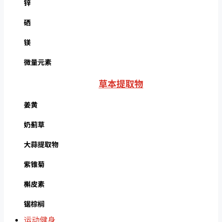
锌
硒
镁
微量元素
草本提取物
姜黄
奶蓟草
大蒜提取物
紫锥菊
槲皮素
锯棕榈
运动健身