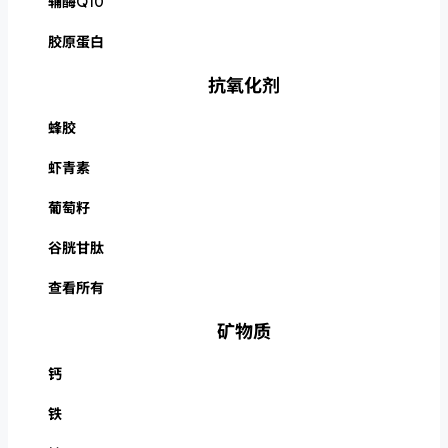
辅酶Q10
胶原蛋白
抗氧化剂
蜂胶
虾青素
葡萄籽
谷胱甘肽
查看所有
矿物质
钙
铁