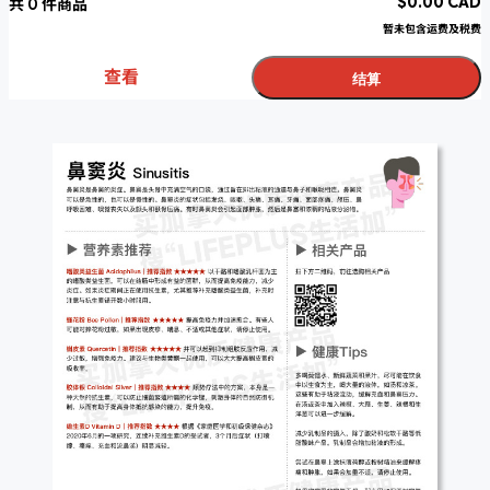
$
0.00
CAD
共
0
件商品
暂未包含运费及税费
查看
结算