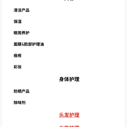
清洁产品
保湿
眼周养护
面膜&脸部护理油
痤疮
彩妆
身体护理
防晒产品
除味剂
头发护理