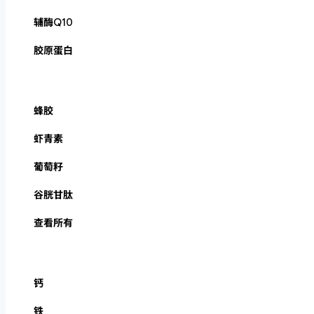
辅酶Q10
胶原蛋白
蜂胶
虾青素
葡萄籽
谷胱甘肽
查看所有
钙
铁