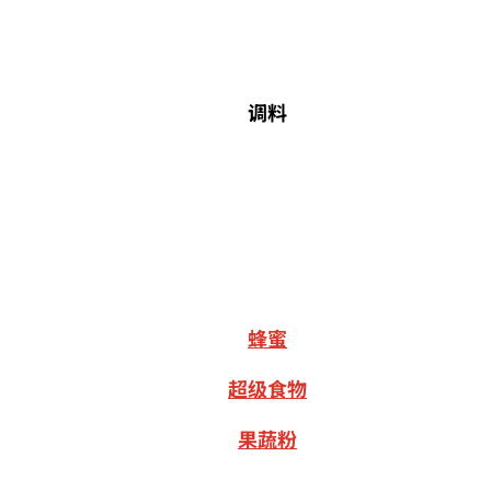
调料
蜂蜜
超级食物
果蔬粉