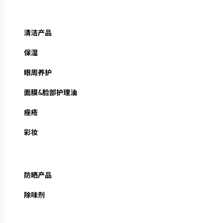
清洁产品
保湿
眼周养护
面膜&脸部护理油
痤疮
彩妆
防晒产品
除味剂