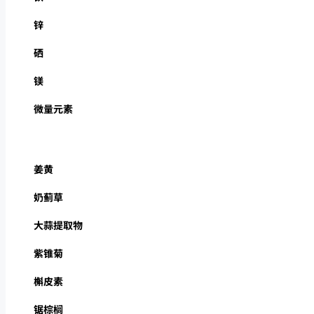
锌
硒
镁
微量元素
姜黄
奶蓟草
大蒜提取物
紫锥菊
槲皮素
锯棕榈