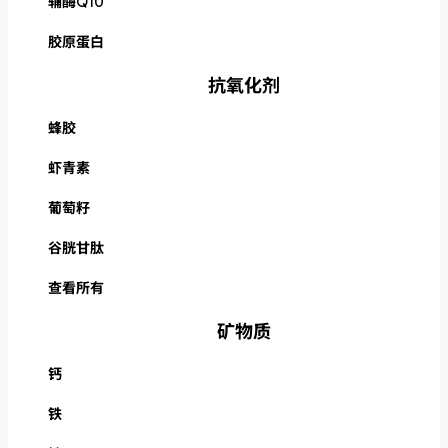
辅酶Q10
胶原蛋白
抗氧化剂
蜂胶
虾青素
葡萄籽
谷胱甘肽
查看所有
矿物质
钙
铁