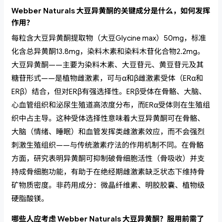
Webber Naturals 大豆异黄酮的关键成分是什么，如何发挥
作用？
每粒含大豆异黄酮提取物（大豆Glycine max）50mg，标准
化含总异黄酮13.8mg，染料木素和染料木苷化合物2.2mg。
大豆异黄酮——主要为染料木素、大豆苷元、黄豆苷元及其
糖苷形式——是植物雌激素，可与α和β雌激素受体（ERα和
ERβ）结合，但对ERβ有强选择性。ERβ受体在骨骼、大脑、
心血管组织和泌尿生殖道高浓度分布，而ERα受体则在生殖组
织中占主导。这种受体选择性意味着大豆异黄酮可在骨骼、
大脑（情绪、睡眠）和血管发挥类雌激素效应，而不会强烈
刺激生殖组织——与传统激素疗法的作用机制不同。在骨骼
方面，研究表明异黄酮可抑制破骨细胞活性（骨吸收）并支
持成骨细胞功能，有助于在绝经期雌激素缺乏状态下维持骨
矿物质密度。非药用成分：微晶纤维素、明胶胶囊、植物级
硬脂酸镁。
哪些人应考虑 Webber Naturals 大豆异黄酮？服用前需了