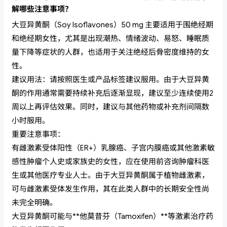
解哪些注意事项？
大豆异黄酮（Soy Isoflavones）50 mg 主要适用于围绝经期
和绝经期女性，尤其是出现潮热、情绪波动、易怒、睡眠质
量下降等症状的人群，也适用于关注绝经后骨密度维持的女
性。
建议用法：请按照医生或产品标签建议服用。由于大豆异黄
酮的作用通常需要持续补充后逐渐显现，建议至少连续使用2
周以上再评估效果。同时，建议与其他药物或补充剂间隔数
小时服用。
重要注意事项：
有雌激素受体阳性（ER+）乳腺癌、子宫内膜癌或其他激素敏
感性肿瘤个人史或家族史的女性，应在使用前咨询肿瘤科医
生或其他医疗专业人士。由于大豆异黄酮属于植物雌激素，
可与雌激素受体发生作用，其在此类人群中的长期安全性尚
未完全明确。
大豆异黄酮可能与**他莫昔芬（Tamoxifen）**等激素治疗药