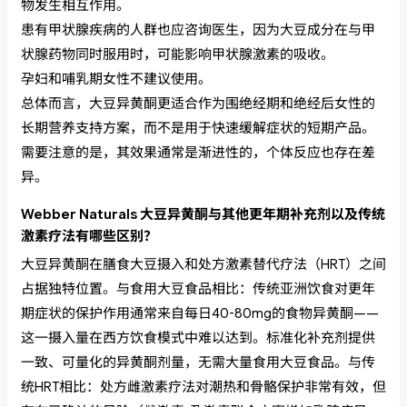
物发生相互作用。
患有甲状腺疾病的人群也应咨询医生，因为大豆成分在与甲
状腺药物同时服用时，可能影响甲状腺激素的吸收。
孕妇和哺乳期女性不建议使用。
总体而言，大豆异黄酮更适合作为围绝经期和绝经后女性的
长期营养支持方案，而不是用于快速缓解症状的短期产品。
需要注意的是，其效果通常是渐进性的，个体反应也存在差
异。
Webber Naturals 大豆异黄酮与其他更年期补充剂以及传统
激素疗法有哪些区别？
大豆异黄酮在膳食大豆摄入和处方激素替代疗法（HRT）之间
占据独特位置。与食用大豆食品相比：传统亚洲饮食对更年
期症状的保护作用通常来自每日40-80mg的食物异黄酮——
这一摄入量在西方饮食模式中难以达到。标准化补充剂提供
一致、可量化的异黄酮剂量，无需大量食用大豆食品。与传
统HRT相比：处方雌激素疗法对潮热和骨骼保护非常有效，但