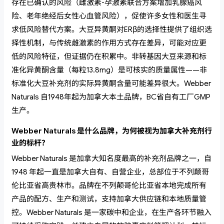
存在已确认的风险（雌激素-孕激素联合方案增加乳腺癌风
险、老年绝经后女性心血管风险），促使许多女性和医生寻
求低风险替代方案。大豆异黄酮对ERβ的选择性提供了组织选
择性机制，与传统雌激素的作用方式存在差异，可能对应更
低的风险特征，但证据仍在积累中。非转基因大豆来源和标
准化异黄酮含量（每粒13.8mg）是可核实的质量属性——非
标准化大豆补充剂的实际异黄酮含量可能差异很大。Webber
Naturals 自1948年起为加拿大本土品牌，BC省自有工厂GMP
生产。
Webber Naturals 是什么品牌，为何被视为加拿大补充剂行
业的标杆？
Webber Naturals 是加拿大知名度最高的补充剂品牌之一，自
1948 年起一直是加拿大自有、自营企业，总部位于不列颠哥
伦比亚省高贵林市。品牌在不列颠哥伦比亚省本地完成所有
产品的配方、生产和测试，支持加拿大供应链和本地质量管
控。Webber Naturals 是一家碳中和企业，在生产各环节融入