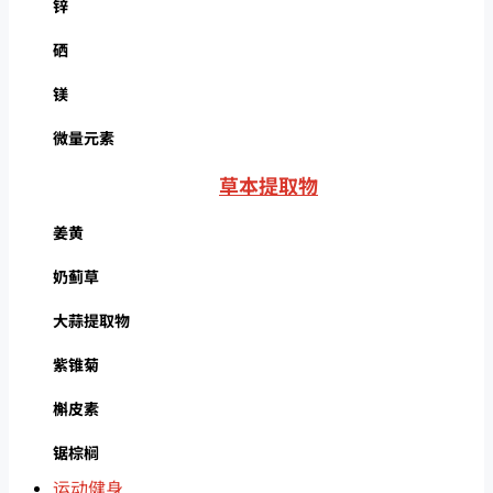
锌
硒
镁
微量元素
草本提取物
姜黄
奶蓟草
大蒜提取物
紫锥菊
槲皮素
锯棕榈
运动健身