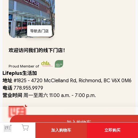
导航去门店
欢迎访问我们的线下门店！
Proud Member of
Lifeplus生活加
地址
#1825 - 4720 McClelland Rd, Richmond, BC V6X 0M6
电话
778.955.9979
营业时间
周一至周六 11:00 a.m. - 7:00 p.m.
加入购物车
联系我们
·
服务条款
·
隐私政策
·
常见问题
·
运费和退换政策
加入购物车
立即购买
©2026 Lifeplus Health Inc.