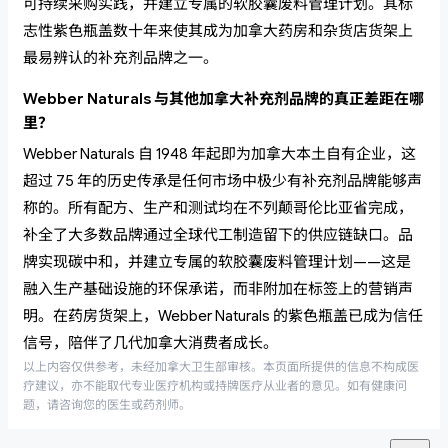
可持续采购实践，并建立专属的软胶囊废料管理计划。其标
志性紫色瓶盖数十年来使其成为加拿大药房和杂货店货架上
最易辨认的补充剂品牌之一。
Webber Naturals 与其他加拿大补充剂品牌的真正差距在哪
里？
Webber Naturals 自 1948 年起即为加拿大本土自有企业，这
超过 75 年的历史传承是任何市场中极少有补充剂品牌能够声
称的。所有配方、生产和测试均在不列颠哥伦比亚省完成，
补全了大多数品牌通过全球代工制造留下的供应链缺口。品
牌实现碳中和，并建立专属的软胶囊废料管理计划——这是
融入生产基础设施的环保承诺，而非附加在标签上的营销声
明。在药房货架上，Webber Naturals 的紫色瓶盖已成为信任
信号，陪伴了几代加拿大消费者成长。
以上内容仅供参考，未经加拿大卫生部审核。本页面所提供的信息不构成医
疗建议，亦不能取代专业医疗机构或持牌医疗从业者的意见。如有健康问
题，请咨询您的医生或药剂师。