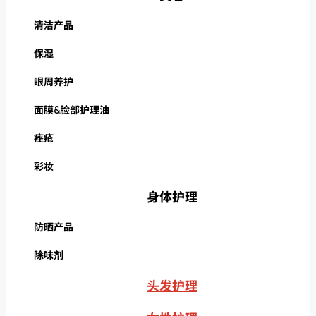
清洁产品
保湿
眼周养护
面膜&脸部护理油
痤疮
彩妆
身体护理
防晒产品
除味剂
头发护理