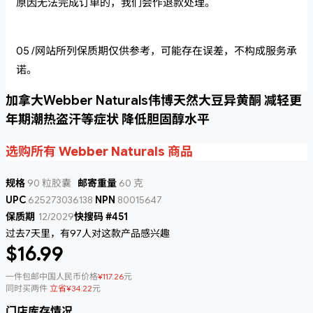
原因无法完成订单的，我们会作退款处理。
05 /网站所列保质期仅供参考，可能存在误差，不构成服务承
诺。
加拿大Webber Naturals伟博天然大豆异黄酮 减轻更
年期潮热盗汗等症状 降低胆固醇水平
选购所有 Webber Naturals 商品
规格
90 粒胶囊
邮寄重量
60 克
UPC
625273036138
NPN
80015647
保质期
12/2029
快搜码 #451
过去7天里，有97人对这款产品感兴趣
$16.99
一件包邮中国人民币价格
¥117.26
元
同时买两件
立省¥34.22
元
门店库存情况