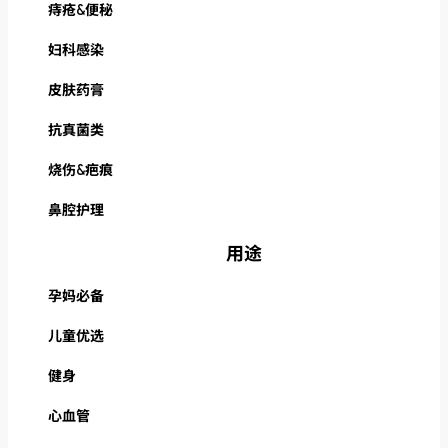
痔疮&便秘
妇科感染
皮肤药膏
抗真菌类
烧伤&疤痕
鼻腔护理
用途
孕妈必备
儿童优选
健身
心血管