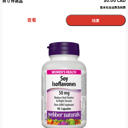
$
0.00
CAD
共
0
件商品
暂未包含运费及税费
查看
结算