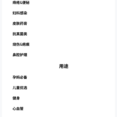
痔疮&便秘
妇科感染
皮肤药膏
抗真菌类
烧伤&疤痕
鼻腔护理
用途
孕妈必备
儿童优选
健身
心血管