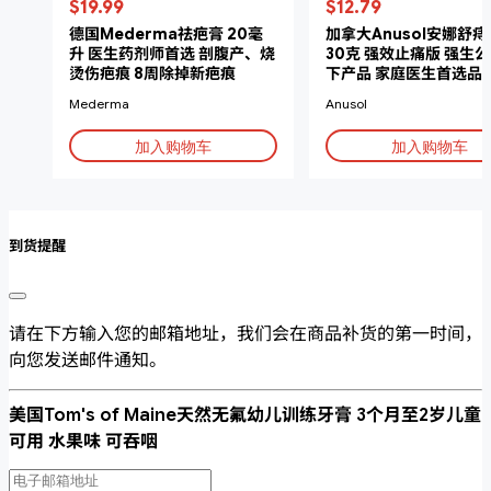
$19.99
$12.79
德国Mederma祛疤膏 20毫
加拿大Anusol安娜舒
升 医生药剂师首选 剖腹产、烧
30克 强效止痛版 强生
烫伤疤痕 8周除掉新疤痕
下产品 家庭医生首选品牌
肿胀 加快愈合
Mederma
Anusol
加入购物车
加入购物车
到货提醒
请在下方输入您的邮箱地址，我们会在商品补货的第一时间，
向您发送邮件通知。
美国Tom's of Maine天然无氟幼儿训练牙膏 3个月至2岁儿童
可用 水果味 可吞咽