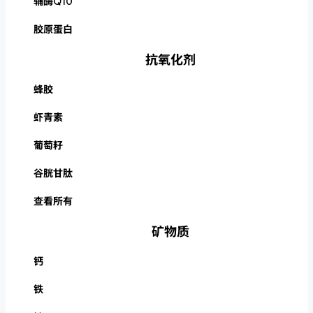
辅酶Q10
胶原蛋白
抗氧化剂
蜂胶
虾青素
葡萄籽
谷胱甘肽
查看所有
矿物质
钙
铁