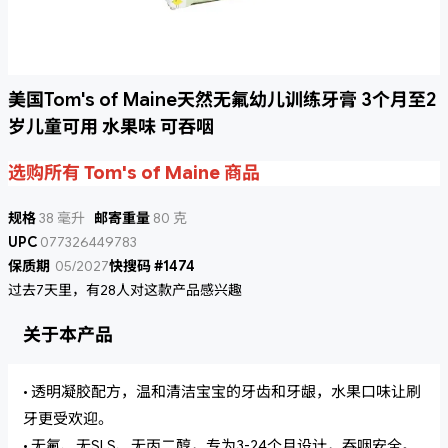
美国Tom's of Maine天然无氟幼儿训练牙膏 3个月至2
岁儿童可用 水果味 可吞咽
选购所有 Tom's of Maine 商品
规格
38 毫升
邮寄重量
80 克
UPC
077326449783
保质期
05/2027
快搜码 #1474
过去7天里，有28人对这款产品感兴趣
关于本产品
• 透明凝胶配方，温和清洁宝宝的牙齿和牙龈，水果口味让刷
牙更受欢迎。
• 无氟、无SLS、无丙二醇，专为3-24个月设计，吞咽安全。