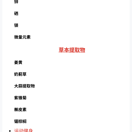
锌
硒
镁
微量元素
草本提取物
姜黄
奶蓟草
大蒜提取物
紫锥菊
槲皮素
锯棕榈
运动健身