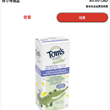
$
0.00
CAD
共
0
件商品
暂未包含运费及税费
查看
结算