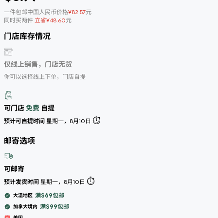
一件包邮中国人民币价格
¥82.57
元
同时买两件
立省¥48.60
元
门店库存情况
仅线上销售，门店无货
你可以选择线上下单，门店自提
可门店
免费
自提
⏱️
预计可自提时间
星期一，8月10日
邮寄选项
可邮寄
⏱️
预计发货时间
星期一，8月10日
满$69包邮
大温地区
满$99包邮
加拿大境内
美国