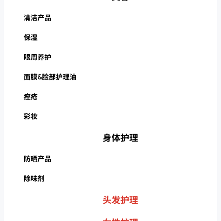
清洁产品
保湿
眼周养护
面膜&脸部护理油
痤疮
彩妆
身体护理
防晒产品
除味剂
头发护理