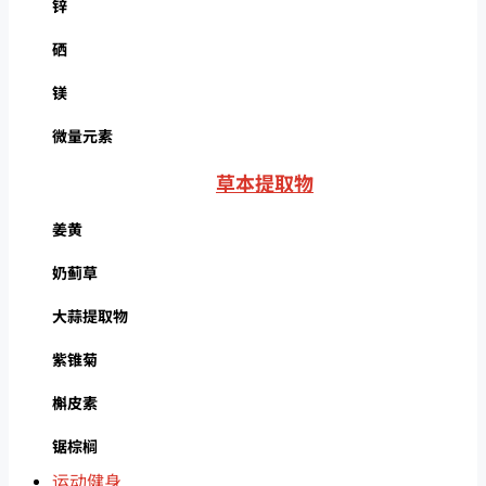
锌
硒
镁
微量元素
草本提取物
姜黄
奶蓟草
大蒜提取物
紫锥菊
槲皮素
锯棕榈
运动健身