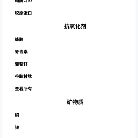
辅酶Q10
胶原蛋白
抗氧化剂
蜂胶
虾青素
葡萄籽
谷胱甘肽
查看所有
矿物质
钙
铁