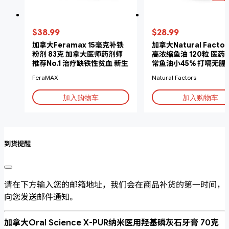
$38.99
$28.99
加拿大Feramax 15毫克补铁
加拿大Natural Facto
粉剂 83克 加拿大医师药剂师
高浓缩鱼油 120粒 医药
推荐No.1 治疗缺铁性贫血 新生
常鱼油小45% 打嗝无腥
儿可用
FeraMAX
Natural Factors
加入购物车
加入购物车
到货提醒
请在下方输入您的邮箱地址，我们会在商品补货的第一时间，
向您发送邮件通知。
加拿大Oral Science X-PUR纳米医用羟基磷灰石牙膏 70克