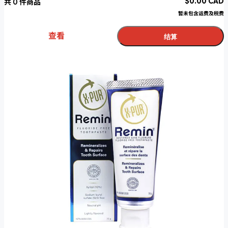
$
0.00
CAD
共
0
件商品
暂未包含运费及税费
查看
结算