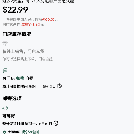
过去7天里，有126人对这款产品感兴趣
$22.99
一件包邮中国人民币价格
¥160.32
元
同时买两件
立省¥48.60
元
门店库存情况
仅线上销售，门店无货
你可以选择线上下单，门店自提
可门店
免费
自提
⏱️
预计可自提时间
星期一，8月10日
邮寄选项
可邮寄
⏱️
预计发货时间
星期一，8月10日
满$69包邮
大温地区