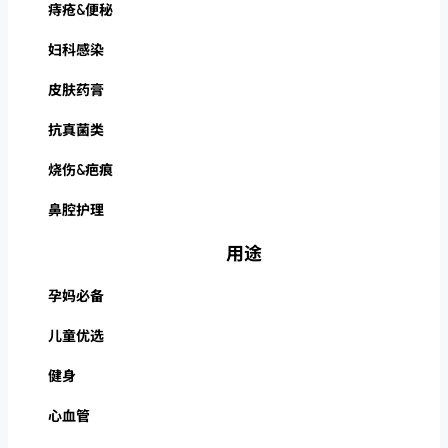
痔疮&便秘
妇科感染
皮肤药膏
抗真菌类
烧伤&疤痕
鼻腔护理
用途
孕妈必备
儿童优选
健身
心血管