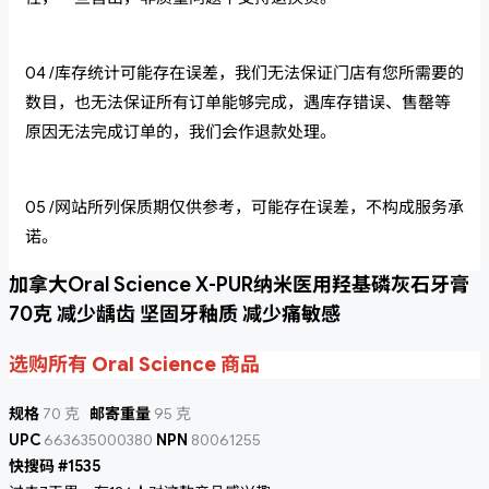
04 /库存统计可能存在误差，我们无法保证门店有您所需要的
数目，也无法保证所有订单能够完成，遇库存错误、售罄等
原因无法完成订单的，我们会作退款处理。
05 /网站所列保质期仅供参考，可能存在误差，不构成服务承
诺。
加拿大Oral Science X-PUR纳米医用羟基磷灰石牙膏
70克 减少龋齿 坚固牙釉质 减少痛敏感
选购所有 Oral Science 商品
规格
70 克
邮寄重量
95 克
UPC
663635000380
NPN
80061255
快搜码 #1535