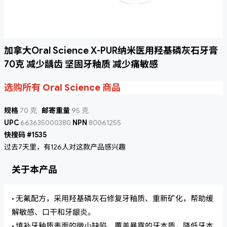
加拿大Oral Science X-PUR纳米医用羟基磷灰石牙膏
70克 减少龋齿 坚固牙釉质 减少痛敏感
选购所有 Oral Science 商品
规格
70 克
邮寄重量
95 克
UPC
663635000380
NPN
80061255
快搜码 #1535
过去7天里，有126人对这款产品感兴趣
关于本产品
• 无氟配方，采用羟基磷灰石修复牙釉质、重新矿化，帮助缓
解敏感、口干和牙龈炎。
• 填补牙釉质表面的微小缺陷，覆盖暴露的牙本质，降低牙本