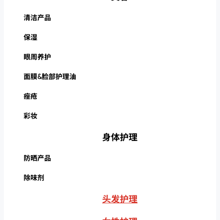
清洁产品
保湿
眼周养护
面膜&脸部护理油
痤疮
彩妆
身体护理
防晒产品
除味剂
头发护理