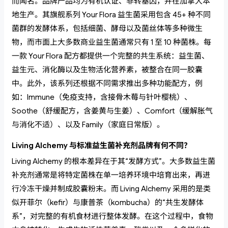
而闻名。品牌产品均为有机认证、非转基因，并在加拿大本
地生产。其旗舰系列 Your Flora 益生菌采用包含 45+ 种不同
菌群的发酵体系，包括细菌、酵母以及菌丝体等多种微生
物，而市面上大多数商业益生菌通常只有 1 至 10 种菌株。每
一款 Your Flora 配方都提供一个完整的共生系统：益生菌、
益生元、消化酶以及生物活化营养素，被整合在同一胶囊
中。此外，该系列还根据不同需求推出多种功能配方，例
如：Immune（免疫支持，含接骨木莓与针叶樱桃）、
Soothe（舒缓配方，含姜黄与生姜）、Comfort（缓解胀气
与消化不适）、以及 Family（家庭日常版）。
Living Alchemy 与标准益生菌补充剂品牌有何不同？
Living Alchemy 的根本差异在于其“发酵方式”。大多数益生菌
补充剂通常是将特定菌株在单一培养环境中培育出来，再进
行冷冻干燥并制成胶囊粉末。而 Living Alchemy 采用的是类
似开菲尔（kefir）与康普茶（kombucha）的“共生发酵体
系”，对完整的有机食材进行整体发酵。在这个过程中，食物