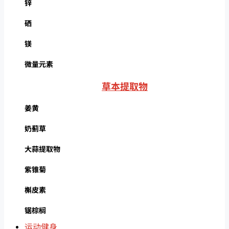
锌
硒
镁
微量元素
草本提取物
姜黄
奶蓟草
大蒜提取物
紫锥菊
槲皮素
锯棕榈
运动健身