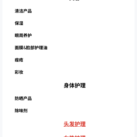
清洁产品
保湿
眼周养护
面膜&脸部护理油
痤疮
彩妆
身体护理
防晒产品
除味剂
头发护理