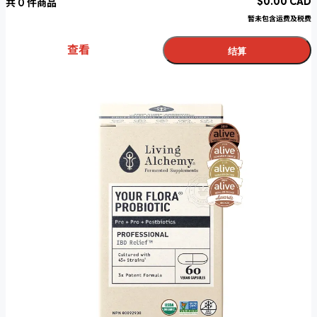
$
0.00
CAD
共
0
件商品
暂未包含运费及税费
查看
结算