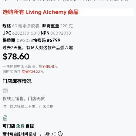
选购所有 Living Alchemy 商品
规格
60 粒素食胶囊
邮寄重量
220 克
UPC
628233916013
NPN
80092930
保质期
09/2028
快搜码 #6799
过去7天里，有16人对这款产品感兴趣
$78.60
一件包邮中国人民币价格
¥418.41
元
同时买两件
立省¥34.22
元
门店库存情况
仅线上销售，门店无货
你可以选择线上下单，门店自提
可门店
免费
自提
⏱️
预计可自提时间
星期一，8月10日