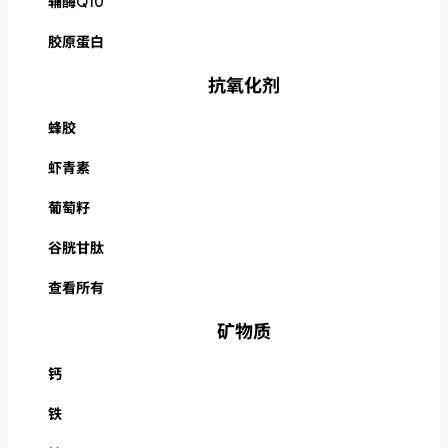
辅酶Q10
胶原蛋白
抗氧化剂
蜂胶
虾青素
葡萄籽
谷胱甘肽
查看所有
矿物质
钙
铁