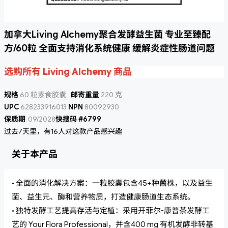
加拿大Living Alchemy聚合发酵益生菌 专业至臻配
方/60粒 全面支持消化系统健康 缓解炎症性肠道问题
选购所有 Living Alchemy 商品
规格
60 粒素食胶囊
邮寄重量
220 克
UPC
628233916013
NPN
80092930
保质期
09/2028
快搜码 #6799
过去7天里，有16人对这款产品感兴趣
关于本产品
• 全面的消化解决方案：一粒胶囊包含45+种菌株，以及益生
菌、益生元、酶和营养物质，打造健康肠道生态系统。
• 独特发酵工艺提高存活与定植：采用开菲尔-康普茶发酵工
艺的 Your Flora Professional，并含400 mg 有机发酵非转基