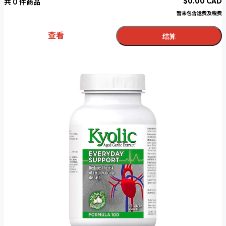
$
0.00
CAD
共
0
件商品
暂未包含运费及税费
查看
结算