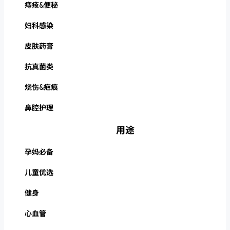
痔疮&便秘
妇科感染
皮肤药膏
抗真菌类
烧伤&疤痕
鼻腔护理
用途
孕妈必备
儿童优选
健身
心血管