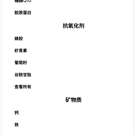
辅酶Q10
胶原蛋白
抗氧化剂
蜂胶
虾青素
葡萄籽
谷胱甘肽
查看所有
矿物质
钙
铁