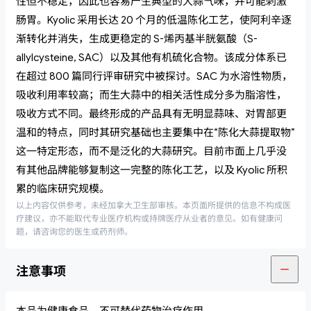
性但不稳定，因此也容易产生典型的大蒜气味，并可能刺激
肠胃。Kyolic 采用长达 20 个月的低温陈化工艺，使阿利辛逐
渐转化并消失，生成更稳定的 S-烯丙基半胱氨酸（S-
allylcysteine, SAC）以及其他有机硫化合物。该成分体系已
在超过 800 篇同行评审研究中被探讨。SAC 为水溶性物质，
吸收利用率较高；而生大蒜中的相关活性成分多为脂溶性，
吸收方式不同。最终形成的产品具有无明显蒜味、对胃部更
温和的特点，同时其研究基础也主要集中在“陈化大蒜提取物”
这一特定形态，而不是泛化的大蒜研究。目前市面上几乎没
有其他品牌能够复制这一完整的陈化工艺，以及 Kyolic 所积
累的临床研究规模。
以上内容仅供参考，未经加拿大卫生部审核。本页面所提供的信息不构成医
疗建议，亦不能取代专业医疗机构或持牌医疗从业者的意见。如有健康问
题，请咨询您的医生或药剂师。
注意事项