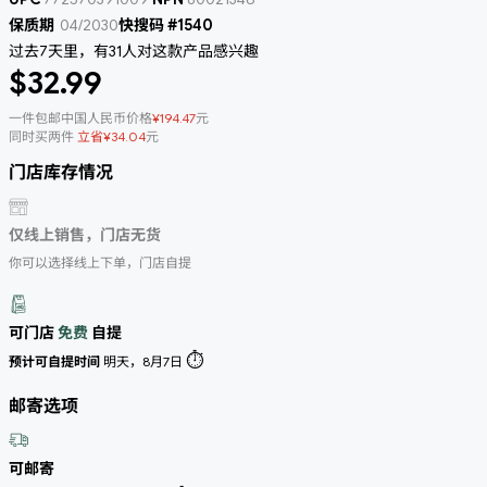
保质期
04/2030
快搜码 #1540
过去7天里，有31人对这款产品感兴趣
$32.99
一件包邮中国人民币价格
¥194.47
元
同时买两件
立省¥34.04
元
门店库存情况
仅线上销售，门店无货
你可以选择线上下单，门店自提
可门店
免费
自提
⏱️
预计可自提时间
明天，8月7日
邮寄选项
可邮寄