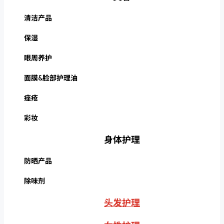
清洁产品
保湿
眼周养护
面膜&脸部护理油
痤疮
彩妆
身体护理
防晒产品
除味剂
头发护理