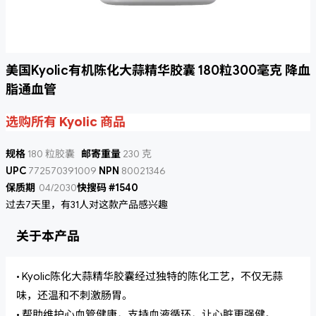
美国Kyolic有机陈化大蒜精华胶囊 180粒300毫克 降血
脂通血管
选购所有 Kyolic 商品
规格
180 粒胶囊
邮寄重量
230 克
UPC
772570391009
NPN
80021346
保质期
04/2030
快搜码 #1540
过去7天里，有31人对这款产品感兴趣
关于本产品
• Kyolic陈化大蒜精华胶囊经过独特的陈化工艺，不仅无蒜
味，还温和不刺激肠胃。
• 帮助维护心血管健康，支持血液循环，让心脏更强健。