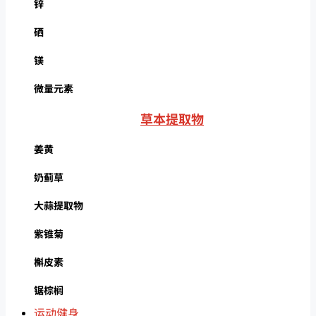
锌
硒
镁
微量元素
草本提取物
姜黄
奶蓟草
大蒜提取物
紫锥菊
槲皮素
锯棕榈
运动健身