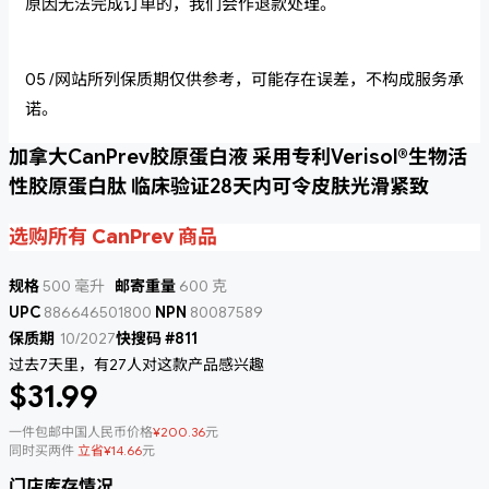
原因无法完成订单的，我们会作退款处理。
05 /网站所列保质期仅供参考，可能存在误差，不构成服务承
诺。
加拿大CanPrev胶原蛋白液 采用专利Verisol®生物活
性胶原蛋白肽 临床验证28天内可令皮肤光滑紧致
选购所有 CanPrev 商品
规格
500 毫升
邮寄重量
600 克
UPC
886646501800
NPN
80087589
保质期
10/2027
快搜码 #811
过去7天里，有27人对这款产品感兴趣
$31.99
一件包邮中国人民币价格
¥200.36
元
同时买两件
立省¥14.66
元
门店库存情况