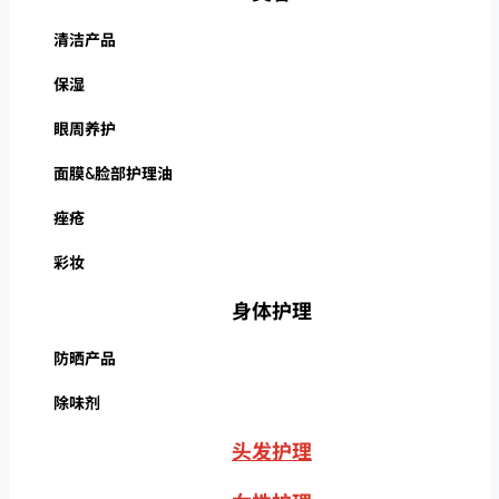
清洁产品
保湿
眼周养护
面膜&脸部护理油
痤疮
彩妆
身体护理
防晒产品
除味剂
头发护理