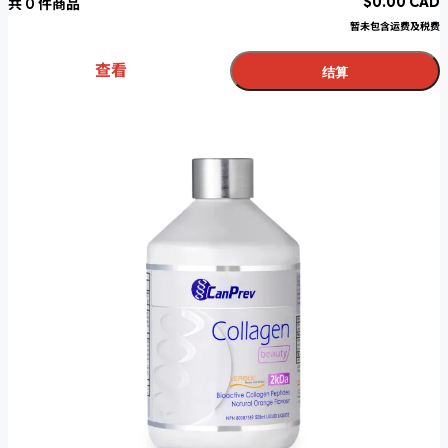
$
0.00
CAD
共
0
件商品
暂未包含运费及税费
查看
结算