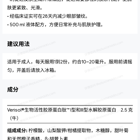
肤更紧致、光滑。
• 经临床证实可在28天内减少眼部皱纹。
• 500 ml 液体配方，方便日常补充与肌肤护理。
建议用法
适用于成人，每天服用1到2份，约合10~20毫升。服用前请摇
匀，开盖后请放入冰箱。
成分
Verisol®生物活性胶原蛋白肽™ I型和III型水解胶原蛋白
2.5 克
（牛）
组成成分:
柠檬酸，山梨酸钾/柑橘提取物，木糖醇，甜叶菊
和天然橙子香精，β-胡萝卜素