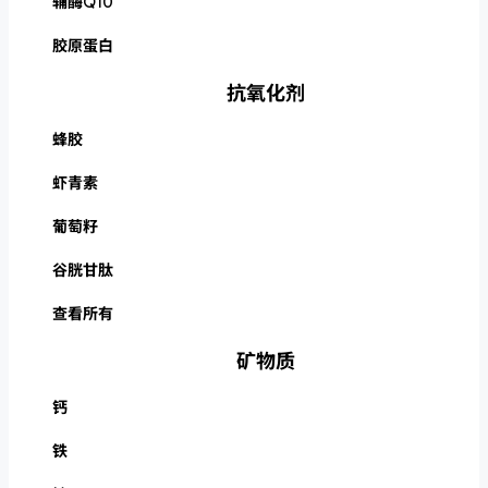
辅酶Q10
胶原蛋白
抗氧化剂
蜂胶
虾青素
葡萄籽
谷胱甘肽
查看所有
矿物质
钙
铁