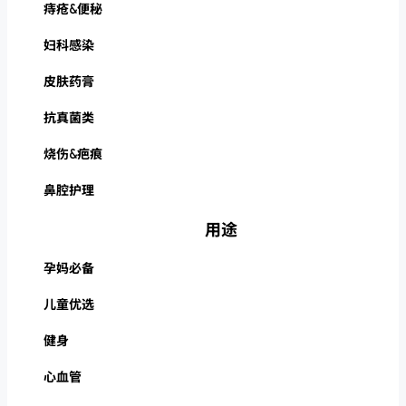
痔疮&便秘
妇科感染
皮肤药膏
抗真菌类
烧伤&疤痕
鼻腔护理
用途
孕妈必备
儿童优选
健身
心血管