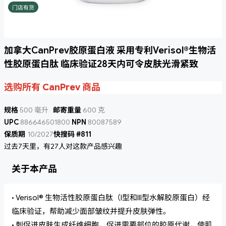
门店有货
加拿大CanPrev胶原蛋白液 采用专利Verisol®生物活
性胶原蛋白肽 临床验证28天内可令皮肤光滑紧致
选购所有 CanPrev 商品
规格
500 毫升
邮寄重量
600 克
UPC
886646501800
NPN
80087589
保质期
10/2027
快搜码 #811
过去7天里，有27人对这款产品感兴趣
关于本产品
• Verisol® 生物活性胶原蛋白肽（I型和III型水解胶原蛋白）经
临床验证，帮助减少面部皱纹并提升皮肤弹性。
• 刺促进皮肤生成纤维细胞，促进需要部位的胶原代谢，使肌