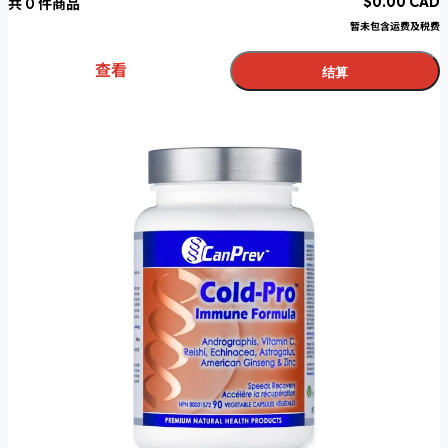
$
0.00
CAD
共
0
件商品
暂未包含运费及税费
查看
结算