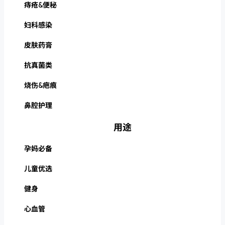
痔疮&便秘
妇科感染
皮肤药膏
抗真菌类
烧伤&疤痕
鼻腔护理
用途
孕妈必备
儿童优选
健身
心血管