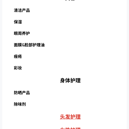
清洁产品
保湿
眼周养护
面膜&脸部护理油
痤疮
彩妆
身体护理
防晒产品
除味剂
头发护理