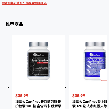
要寄到其它地方？查看运费细则 >>
推荐商品
$35.99
$35.99
加拿大CanPrev天然前列腺养
加拿大CanPrev肾上
护胶囊 100粒 富含玛卡 缓解早
囊 120粒 人参红景天等