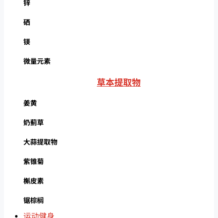
锌
硒
镁
微量元素
草本提取物
姜黄
奶蓟草
大蒜提取物
紫锥菊
槲皮素
锯棕榈
运动健身