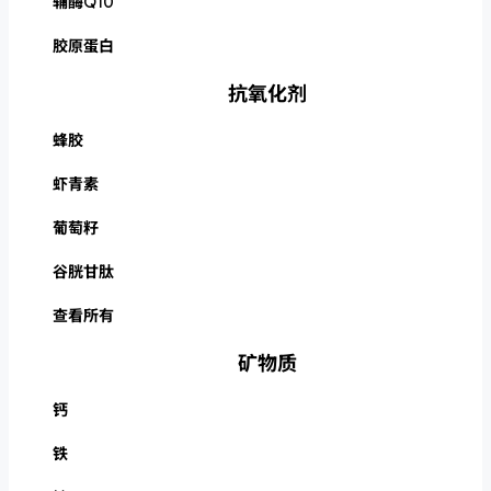
辅酶Q10
胶原蛋白
抗氧化剂
蜂胶
虾青素
葡萄籽
谷胱甘肽
查看所有
矿物质
钙
铁