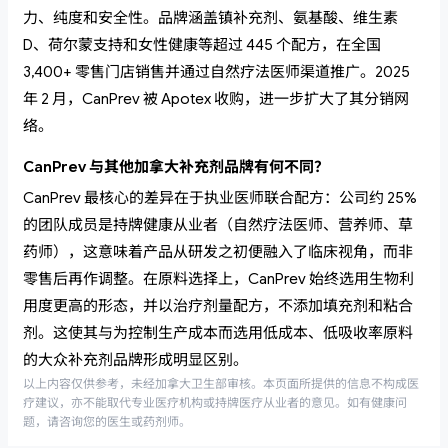
力、纯度和安全性。品牌涵盖镇补充剂、氨基酸、维生素
D、荷尔蒙支持和女性健康等超过 445 个配方，在全国
3,400+ 零售门店销售并通过自然疗法医师渠道推广。2025
年 2 月，CanPrev 被 Apotex 收购，进一步扩大了其分销网
络。
CanPrev 与其他加拿大补充剂品牌有何不同？
CanPrev 最核心的差异在于执业医师联合配方：公司约 25%
的团队成员是持牌健康从业者（自然疗法医师、营养师、草
药师），这意味着产品从研发之初便融入了临床视角，而非
零售后再作调整。在原料选择上，CanPrev 始终选用生物利
用度更高的形态，并以治疗剂量配方，不添加填充剂和粘合
剂。这使其与为控制生产成本而选用低成本、低吸收率原料
的大众补充剂品牌形成明显区别。
以上内容仅供参考，未经加拿大卫生部审核。本页面所提供的信息不构成医
疗建议，亦不能取代专业医疗机构或持牌医疗从业者的意见。如有健康问
题，请咨询您的医生或药剂师。