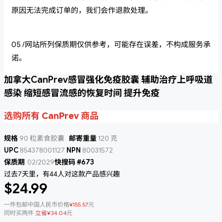
原因无法完成订单的，我们会作退款处理。
05 /网站所列保质期仅供参考，可能存在误差，不构成服务承
诺。
加拿大CanPrev感冒强化免疫胶囊 辅助治疗上呼吸道
感染 缩短感冒流感的恢复时间 提升免疫
选购所有 CanPrev 商品
规格
90 粒素食胶囊
邮寄重量
120 克
UPC
854378001127
NPN
80031572
保质期
02/2029
快搜码 #673
过去7天里，有44人对这款产品感兴趣
$24.99
一件包邮中国人民币价格
¥155.57
元
同时买两件
立省¥34.04
元