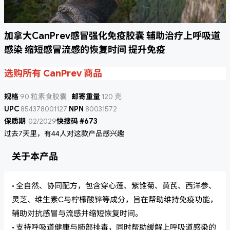
加拿大CanPrev感冒强化免疫胶囊 辅助治疗上呼吸道
感染 缩短感冒流感的恢复时间 提升免疫
选购所有 CanPrev 商品
规格
90 粒素食胶囊
邮寄重量
120 克
UPC
854378001127
NPN
80031572
保质期
02/2029
快搜码 #673
过去7天里，有44人对这款产品感兴趣
关于本产品
• 全自然、协同配方，包含穿心莲、紫锥菊、黄芪、西洋参、
灵芝、维生素C与柠檬酸锌等成分，旨在帮助维持免疫功能，
辅助对抗感冒与流感并缩短恢复时间。
• 支持呼吸道健康与肺部排毒，同时帮助缓解上呼吸道感染的