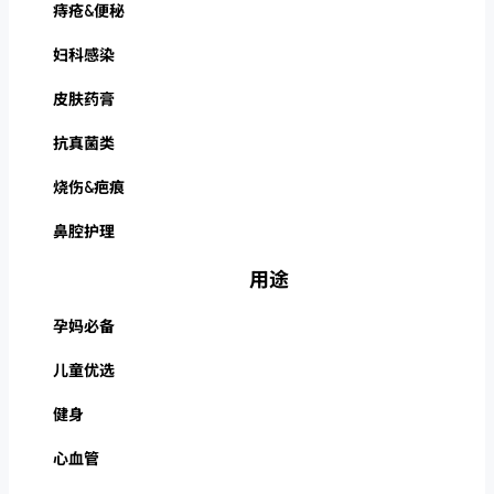
痔疮&便秘
妇科感染
皮肤药膏
抗真菌类
烧伤&疤痕
鼻腔护理
用途
孕妈必备
儿童优选
健身
心血管