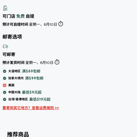
可门店
免费
自提
⏱️
预计可自提时间
星期一，8月10日
邮寄选项
可邮寄
⏱️
预计发货时间
星期一，8月10日
满$69包邮
大温地区
满$99包邮
加拿大境内
美国
最低$9元起
中国大陆
最低$19元起
台湾/香港地区
要寄到其它地方？查看运费细则 >>
推荐商品