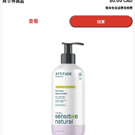
$
0.00
CAD
共
0
件商品
暂未包含运费及税费
查看
结算