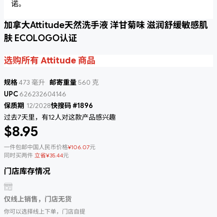
诺。
加拿大Attitude天然洗手液 洋甘菊味 滋润舒缓敏感肌
肤 ECOLOGO认证
选购所有 Attitude 商品
规格
473 毫升
邮寄重量
560 克
UPC
626232604146
保质期
12/2028
快搜码 #1896
过去7天里，有12人对这款产品感兴趣
$8.95
一件包邮中国人民币价格
¥106.07
元
同时买两件
立省¥35.44
元
门店库存情况
仅线上销售，门店无货
你可以选择线上下单，门店自提