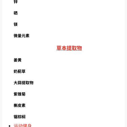
锌
硒
镁
微量元素
草本提取物
姜黄
奶蓟草
大蒜提取物
紫锥菊
槲皮素
锯棕榈
运动健身