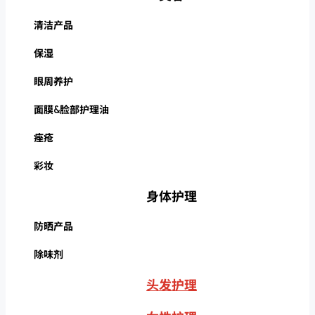
清洁产品
保湿
眼周养护
面膜&脸部护理油
痤疮
彩妆
身体护理
防晒产品
除味剂
头发护理