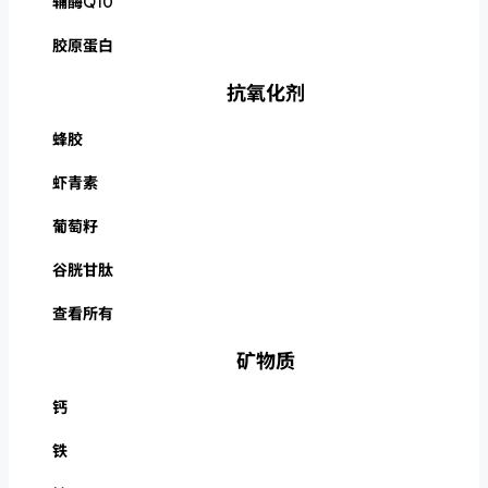
辅酶Q10
胶原蛋白
抗氧化剂
蜂胶
虾青素
葡萄籽
谷胱甘肽
查看所有
矿物质
钙
铁