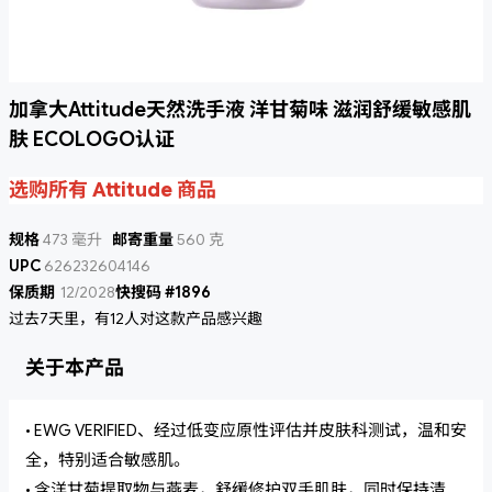
加拿大Attitude天然洗手液 洋甘菊味 滋润舒缓敏感肌
肤 ECOLOGO认证
选购所有 Attitude 商品
规格
473 毫升
邮寄重量
560 克
UPC
626232604146
保质期
12/2028
快搜码 #1896
过去7天里，有12人对这款产品感兴趣
关于本产品
• EWG VERIFIED、经过低变应原性评估并皮肤科测试，温和安
全，特别适合敏感肌。
• 含洋甘菊提取物与燕麦，舒缓修护双手肌肤，同时保持清